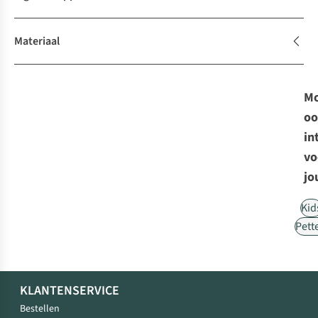
Materiaal
Mo
oo
in
vo
jo
Kid
Pett
KLANTENSERVICE
Bestellen