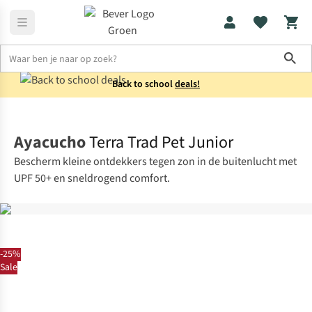
Sho
Back to school
deals!
Kids
Petten
Ayacucho
Terra Trad Pet Junior
Bescherm kleine ontdekkers tegen zon in de buitenlucht met
UPF 50+ en sneldrogend comfort.
-25%
Sale