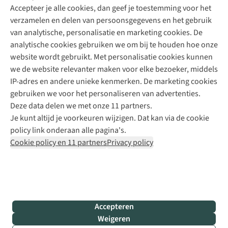
Accepteer je alle cookies, dan geef je toestemming voor het
+31 (0)85 888 50 88
verzamelen en delen van persoonsgegevens en het gebruik
+31 6 12 28 49 80
van analytische, personalisatie en marketing cookies. De
analytische cookies gebruiken we om bij te houden hoe onze
Contactformulier
website wordt gebruikt. Met personalisatie cookies kunnen
we de website relevanter maken voor elke bezoeker, middels
IP-adres en andere unieke kenmerken. De marketing cookies
Algeme
gebruiken we voor het personaliseren van advertenties.
voorwa
Deze data delen we met onze 11 partners.
|
Je kunt altijd je voorkeuren wijzigen. Dat kan via de cookie
Priva
policy link onderaan alle pagina's.
polic
Cookie policy en 11 partners
Privacy policy
|
Cook
polic
|
© 202
Accepteren
Bever
Weigeren
B.V. Al