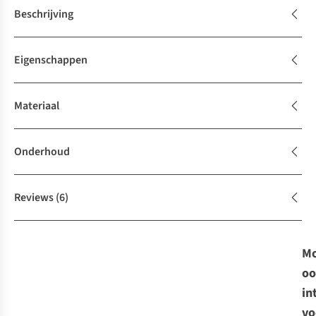
Beschrijving
Eigenschappen
Materiaal
Onderhoud
Reviews
(6)
Mo
oo
in
vo