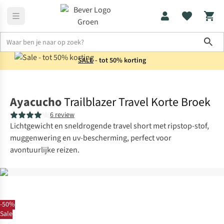
Sho
SALE
- tot 50% korting
Broeken
Korte broeken
Ayacucho
Trailblazer Travel Korte Broek
6 review
Lichtgewicht en sneldrogende travel short met ripstop-stof,
muggenwering en uv-bescherming, perfect voor
avontuurlijke reizen.
-50%
Sale