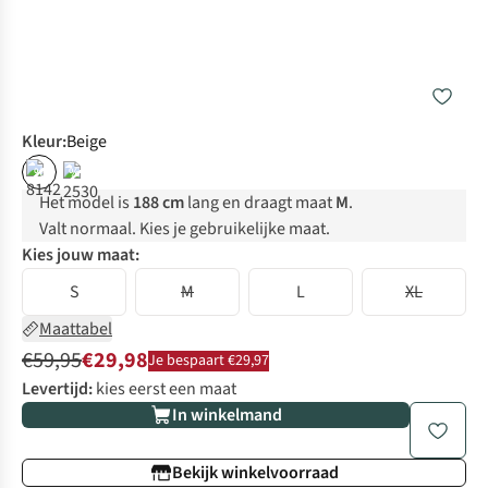
Kleur
:
Beige
%
%
Het model is
188 cm
lang en draagt maat
M
.
Valt normaal. Kies je gebruikelijke maat.
Kies jouw maat:
S
M
L
XL
Maattabel
€59,95
€29,98
Je bespaart €29,97
Levertijd:
kies eerst een maat
In winkelmand
Bekijk winkelvoorraad