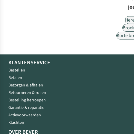
jo
Her
Broe
Korte b
KLANTENSERVICE
Bestellen
Betalen
Bezorgen & afhalen
Retourneren & ruilen
Bestelling herroepen
Garantie & reparatie
Actievoorwaarden
Klachten
OVER BEVER