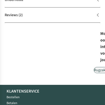
Reviews
(2)
Mo
oo
in
vo
jo
Rugza
KLANTENSERVICE
Bestellen
Betalen