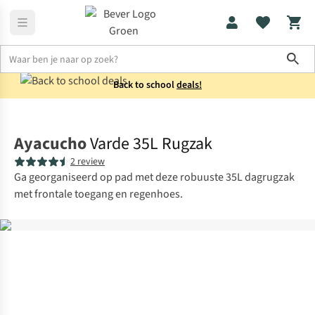
Sho
Back to school
deals!
Home
Rugzakken
Ayacucho
Varde 35L Rugzak
2 review
Ga georganiseerd op pad met deze robuuste 35L dagrugzak
met frontale toegang en regenhoes.