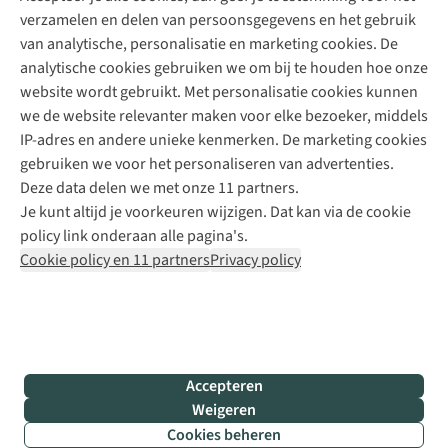
verzamelen en delen van persoonsgegevens en het gebruik
+31 6 12 28 49 80
van analytische, personalisatie en marketing cookies. De
analytische cookies gebruiken we om bij te houden hoe onze
Contactformulier
website wordt gebruikt. Met personalisatie cookies kunnen
we de website relevanter maken voor elke bezoeker, middels
IP-adres en andere unieke kenmerken. De marketing cookies
Algeme
gebruiken we voor het personaliseren van advertenties.
voorwa
Deze data delen we met onze 11 partners.
|
Je kunt altijd je voorkeuren wijzigen. Dat kan via de cookie
Priva
policy link onderaan alle pagina's.
polic
Cookie policy en 11 partners
Privacy policy
|
Cook
polic
|
© 202
Accepteren
Bever
Weigeren
B.V. Al
Cookies beheren
rights