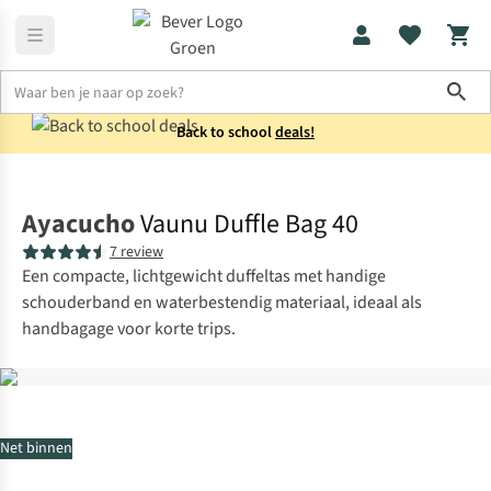
Sho
Back to school
deals!
Reistassen
Duffels
Ayacucho
Vaunu Duffle Bag 40
7 review
Een compacte, lichtgewicht duffeltas met handige
schouderband en waterbestendig materiaal, ideaal als
handbagage voor korte trips.
Net binnen