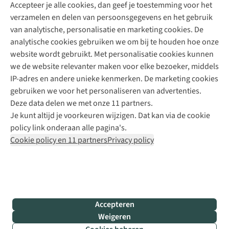
Accepteer je alle cookies, dan geef je toestemming voor het
+31 (0)85 888 50 88
verzamelen en delen van persoonsgegevens en het gebruik
+31 6 12 28 49 80
van analytische, personalisatie en marketing cookies. De
analytische cookies gebruiken we om bij te houden hoe onze
Contactformulier
website wordt gebruikt. Met personalisatie cookies kunnen
we de website relevanter maken voor elke bezoeker, middels
IP-adres en andere unieke kenmerken. De marketing cookies
Algeme
gebruiken we voor het personaliseren van advertenties.
voorwa
Deze data delen we met onze 11 partners.
|
Je kunt altijd je voorkeuren wijzigen. Dat kan via de cookie
Priva
policy link onderaan alle pagina's.
polic
Cookie policy en 11 partners
Privacy policy
|
Cook
polic
|
© 202
Accepteren
Bever
Weigeren
B.V. Al