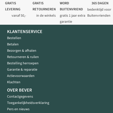
GRATIS
GRATIS
WORD
365 DAGEN
LEVERING
RETOURNEREN
BUITENVRIEND
bedenktijd voor
vanaf 50,-
in de winkels
gratis 1 jaar extra
Buitenvrienden
garantie
KLANTENSERVICE
Bestellen
Betalen
Bezorgen & afhalen
Retourneren & ruilen
Bestelling herroepen
Garantie & reparatie
Actievoorwaarden
Klachten
OVER BEVER
Contactgegevens
Toegankelijkheidsverklaring
Pers en nieuws