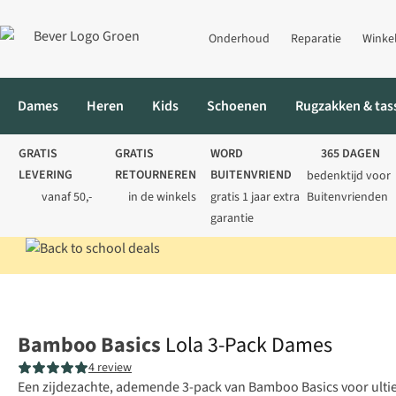
Onderhoud
Reparatie
Winke
Dames
Heren
Kids
Schoenen
Rugzakken & tas
GRATIS
GRATIS
WORD
365 DAGEN
LEVERING
RETOURNEREN
BUITENVRIEND
bedenktijd voor
vanaf 50,-
in de winkels
gratis 1 jaar extra
Buitenvrienden
garantie
Home
Dames
Ondergoed
Onderbroeken
Lola 3-Pack Dame
Bamboo Basics
Lola 3-Pack Dames
4 review
Een zijdezachte, ademende 3-pack van Bamboo Basics voor ultie