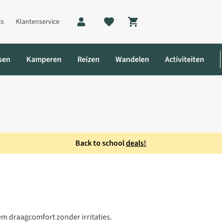
ls
Klantenservice
Shopping cart
sen
Kamperen
Reizen
Wandelen
Activiteiten
Back to school
deals!
s
m draagcomfort zonder irritaties.