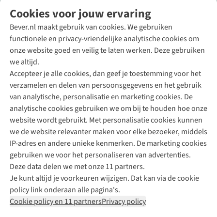
Volg ons voor meer Buiten
Cookies voor jouw ervaring
Bever.nl maakt gebruik van cookies. We gebruiken
functionele en privacy-vriendelijke analytische cookies om
onze website goed en veilig te laten werken. Deze gebruiken
Direct advies van een Buitenexpert
we altijd.
Accepteer je alle cookies, dan geef je toestemming voor het
+31 (0)85 888 50 88
verzamelen en delen van persoonsgegevens en het gebruik
+31 6 12 28 49 80
van analytische, personalisatie en marketing cookies. De
analytische cookies gebruiken we om bij te houden hoe onze
Contactformulier
website wordt gebruikt. Met personalisatie cookies kunnen
we de website relevanter maken voor elke bezoeker, middels
IP-adres en andere unieke kenmerken. De marketing cookies
Algeme
gebruiken we voor het personaliseren van advertenties.
voorwa
Deze data delen we met onze 11 partners.
|
Je kunt altijd je voorkeuren wijzigen. Dat kan via de cookie
Priva
policy link onderaan alle pagina's.
polic
Cookie policy en 11 partners
Privacy policy
|