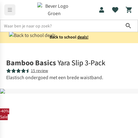
Sho
Back to school
deals!
Ondergoed
Onderbroeken
Bamboo Basics
Yara Slip 3-Pack
15 review
Elastisch ondergoed met een brede waistband.
-40%
Sale