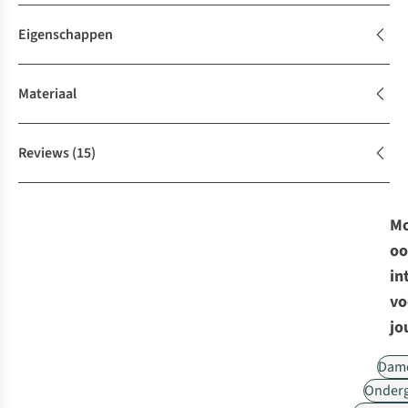
Eigenschappen
Materiaal
Reviews
(15)
Mo
oo
in
vo
jo
Dam
Onder