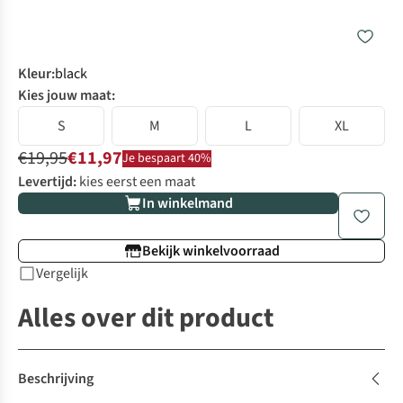
Kleur
:
black
Kies jouw maat:
S
M
L
XL
€19,95
€11,97
Je bespaart 40%
Levertijd:
kies eerst een maat
In winkelmand
Bekijk winkelvoorraad
Vergelijk
Alles over dit product
Beschrijving