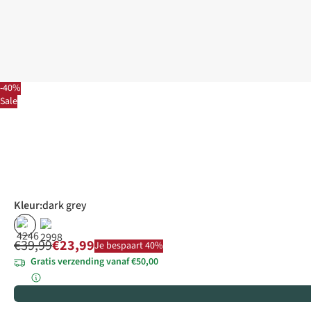
-40%
Sale
Kleur
:
dark grey
%
%
€39,99
€23,99
Je bespaart 40%
Gratis verzending vanaf €50,00