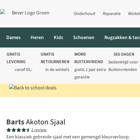
Onderhoud
Reparatie
Winke
Dames
Heren
Kids
Schoenen
Rugzakken & tas
GRATIS
GRATIS
WORD
365 DAGEN
LEVERING
RETOURNEREN
BUITENVRIEND
bedenktijd voor
vanaf 50,-
in de winkels
gratis 1 jaar extra
Buitenvrienden
garantie
Home
Heren
Accessoires
Sjaals
Akoton Sjaal
Barts
Akoton Sjaal
2 review
Een klassiek gebreide sjaal met een gemengd kleurverloop.