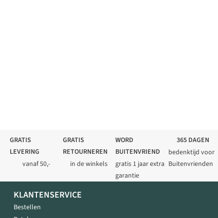
GRATIS
GRATIS
WORD
365 DAGEN
LEVERING
RETOURNEREN
BUITENVRIEND
bedenktijd voor
vanaf 50,-
in de winkels
gratis 1 jaar extra
Buitenvrienden
garantie
KLANTENSERVICE
Bestellen