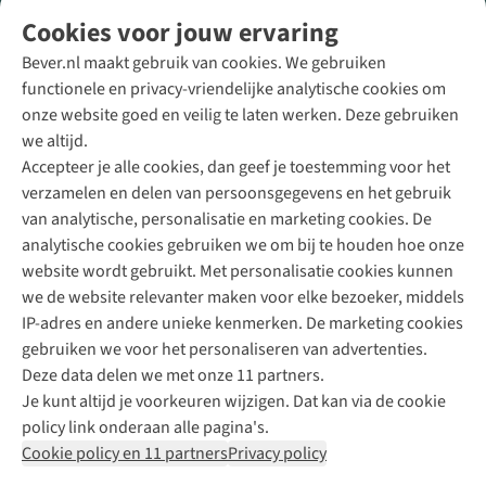
Volg ons voor meer Buiten
Cookies voor jouw ervaring
Bever.nl maakt gebruik van cookies. We gebruiken
functionele en privacy-vriendelijke analytische cookies om
onze website goed en veilig te laten werken. Deze gebruiken
Direct advies van een Buitenexpert
we altijd.
Accepteer je alle cookies, dan geef je toestemming voor het
+31 (0)85 888 50 88
verzamelen en delen van persoonsgegevens en het gebruik
+31 6 12 28 49 80
van analytische, personalisatie en marketing cookies. De
analytische cookies gebruiken we om bij te houden hoe onze
Contactformulier
website wordt gebruikt. Met personalisatie cookies kunnen
we de website relevanter maken voor elke bezoeker, middels
IP-adres en andere unieke kenmerken. De marketing cookies
Algeme
gebruiken we voor het personaliseren van advertenties.
voorwa
Deze data delen we met onze 11 partners.
|
Je kunt altijd je voorkeuren wijzigen. Dat kan via de cookie
Priva
policy link onderaan alle pagina's.
polic
Cookie policy en 11 partners
Privacy policy
|