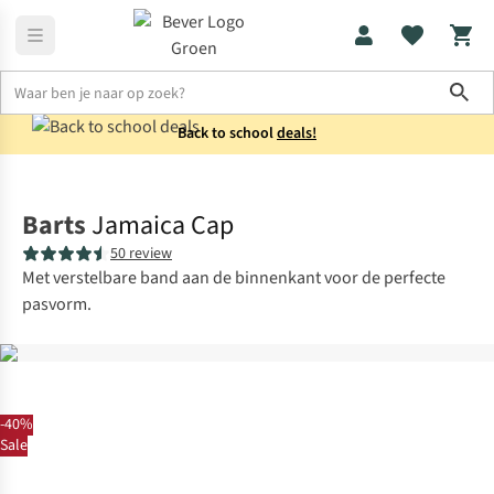
Sho
Back to school
deals!
Accessoires
Petten
Barts
Jamaica Cap
50 review
Met verstelbare band aan de binnenkant voor de perfecte
pasvorm.
-40%
Sale