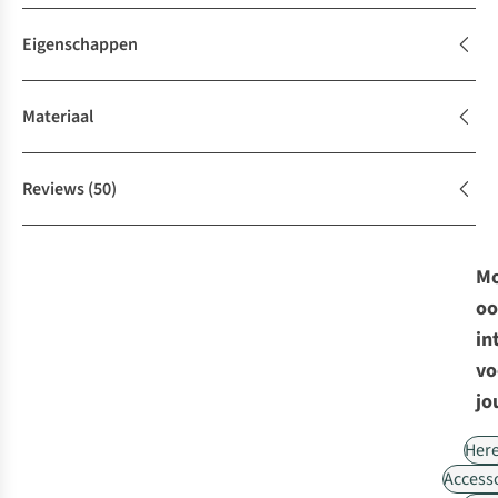
Eigenschappen
Materiaal
Reviews
(50)
Mo
oo
in
vo
jo
Her
Access