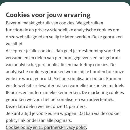
Volg ons voor meer Buiten
Cookies voor jouw ervaring
Bever.nl maakt gebruik van cookies. We gebruiken
functionele en privacy-vriendelijke analytische cookies om
onze website goed en veilig te laten werken. Deze gebruiken
Direct advies van een Buitenexpert
we altijd.
Accepteer je alle cookies, dan geef je toestemming voor het
+31 (0)85 888 50 88
verzamelen en delen van persoonsgegevens en het gebruik
+31 6 12 28 49 80
van analytische, personalisatie en marketing cookies. De
analytische cookies gebruiken we om bij te houden hoe onze
Contactformulier
website wordt gebruikt. Met personalisatie cookies kunnen
we de website relevanter maken voor elke bezoeker, middels
IP-adres en andere unieke kenmerken. De marketing cookies
Algeme
gebruiken we voor het personaliseren van advertenties.
voorwa
Deze data delen we met onze 11 partners.
|
Je kunt altijd je voorkeuren wijzigen. Dat kan via de cookie
Priva
policy link onderaan alle pagina's.
polic
Cookie policy en 11 partners
Privacy policy