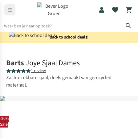
Sho
Back to school
deals!
Accessoires
Sjaals
Barts
Joye Sjaal Dames
1 review
Zachte rekbare sjaal, deels gemaakt van gerecycled
materiaal.
-20%
Sale