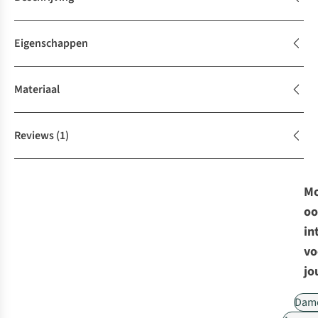
Eigenschappen
Materiaal
Reviews
(1)
Mo
oo
in
vo
jo
Dam