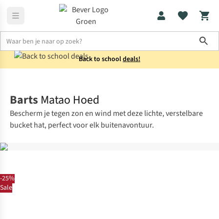
Sho
Back to school
deals!
Accessoires
Hoeden
Barts
Matao Hoed
Bescherm je tegen zon en wind met deze lichte, verstelbare
bucket hat, perfect voor elk buitenavontuur.
-25%
Sale