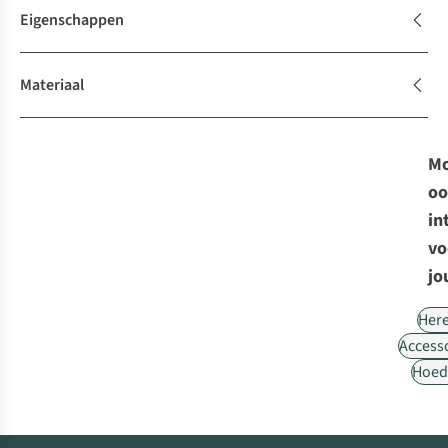
Eigenschappen
Materiaal
Mo
oo
in
vo
jo
Her
Access
Hoed