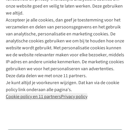
onze website goed en veilig te laten werken. Deze gebruiken
Direct advies van een Buitenexpert
we altijd.
Accepteer je alle cookies, dan geef je toestemming voor het
+31 (0)85 888 50 88
verzamelen en delen van persoonsgegevens en het gebruik
+31 6 12 28 49 80
van analytische, personalisatie en marketing cookies. De
analytische cookies gebruiken we om bij te houden hoe onze
Contactformulier
website wordt gebruikt. Met personalisatie cookies kunnen
we de website relevanter maken voor elke bezoeker, middels
IP-adres en andere unieke kenmerken. De marketing cookies
Algeme
gebruiken we voor het personaliseren van advertenties.
voorwa
Deze data delen we met onze 11 partners.
|
Je kunt altijd je voorkeuren wijzigen. Dat kan via de cookie
Priva
policy link onderaan alle pagina's.
polic
Cookie policy en 11 partners
Privacy policy
|
Cook
polic
|
© 202