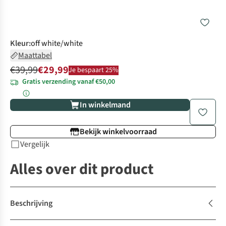
Kleur
:
off white/white
Maattabel
€39,99
€29,99
Je bespaart 25%
Gratis verzending vanaf €50,00
In winkelmand
Bekijk winkelvoorraad
Vergelijk
Alles over dit product
Beschrijving