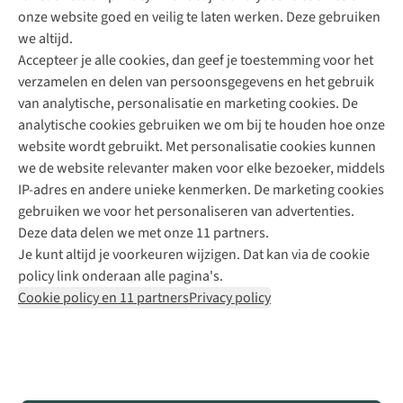
onze website goed en veilig te laten werken. Deze gebruiken
Direct advies van een Buitenexpert
we altijd.
Accepteer je alle cookies, dan geef je toestemming voor het
+31 (0)85 888 50 88
verzamelen en delen van persoonsgegevens en het gebruik
+31 6 12 28 49 80
van analytische, personalisatie en marketing cookies. De
analytische cookies gebruiken we om bij te houden hoe onze
Contactformulier
website wordt gebruikt. Met personalisatie cookies kunnen
we de website relevanter maken voor elke bezoeker, middels
IP-adres en andere unieke kenmerken. De marketing cookies
Algeme
gebruiken we voor het personaliseren van advertenties.
voorwa
Deze data delen we met onze 11 partners.
|
Je kunt altijd je voorkeuren wijzigen. Dat kan via de cookie
Priva
policy link onderaan alle pagina's.
polic
Cookie policy en 11 partners
Privacy policy
|
Cook
polic
|
© 202