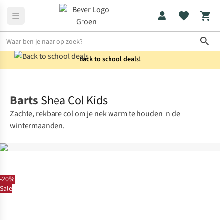
Sho
Back to school
deals!
Kids
Sjaals
Barts
Shea Col Kids
Zachte, rekbare col om je nek warm te houden in de
wintermaanden.
-20%
Sale