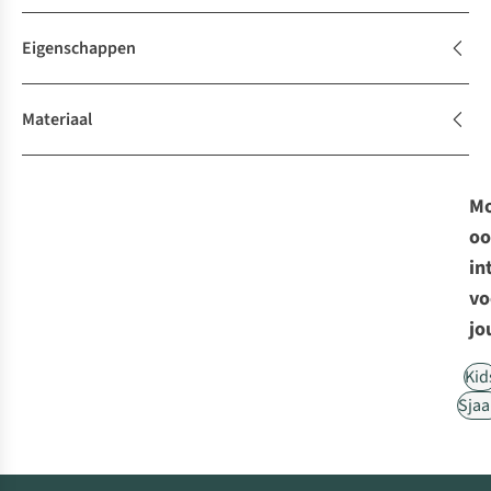
Eigenschappen
Materiaal
Mo
oo
in
vo
jo
Kid
Sjaa