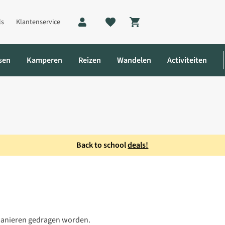
ls
Klantenservice
Shopping cart
sen
Kamperen
Reizen
Wandelen
Activiteiten
Back to school
deals!
e manieren gedragen worden.