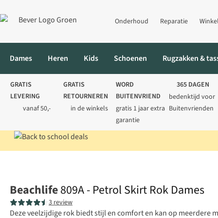
Onderhoud
Reparatie
Winke
Dames
Heren
Kids
Schoenen
Rugzakken & tas
GRATIS
GRATIS
WORD
365 DAGEN
LEVERING
RETOURNEREN
BUITENVRIEND
bedenktijd voor
vanaf 50,-
in de winkels
gratis 1 jaar extra
Buitenvrienden
garantie
Home
Dames
Broeken
809A - Petrol Skirt Rok Dames
Beachlife
809A - Petrol Skirt Rok Dames
3 review
Deze veelzijdige rok biedt stijl en comfort en kan op meerder