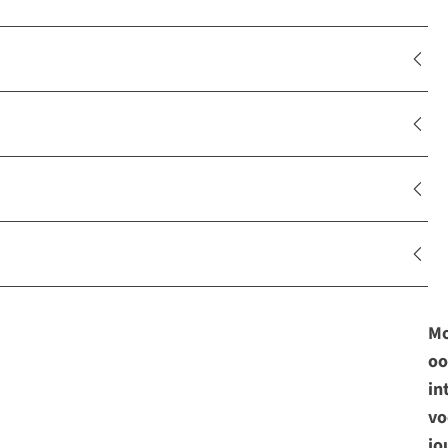
Mo
oo
in
vo
jo