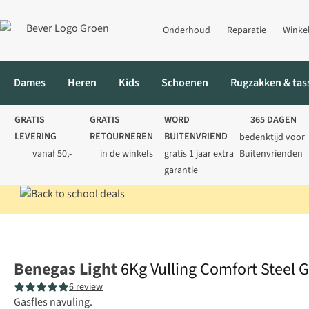
Onderhoud
Reparatie
Winke
Dames
Heren
Kids
Schoenen
Rugzakken & tas
GRATIS
GRATIS
WORD
365 DAGEN
LEVERING
RETOURNEREN
BUITENVRIEND
bedenktijd voor
vanaf 50,-
in de winkels
gratis 1 jaar extra
Buitenvrienden
garantie
Home
Kamperen
Koken
Brandstoffen
6Kg Vulling Comfort S
Benegas Light
6Kg Vulling Comfort Steel G
6 review
Gasfles navuling.