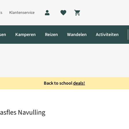
ls
Klantenservice
Shopping cart
sen
Kamperen
Reizen
Wandelen
Activiteiten
Back to school
deals!
teel Gasfles Navulling
asfles Navulling