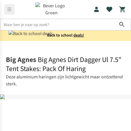
Sho
Back to school
deals!
Tentaccessoires
Haringen
Big Agnes
Big Agnes Dirt Dagger Ul 7.5"
Tent Stakes: Pack Of Haring
Deze aluminium haringen zijn lichtgewicht maar ontzettend
sterk.