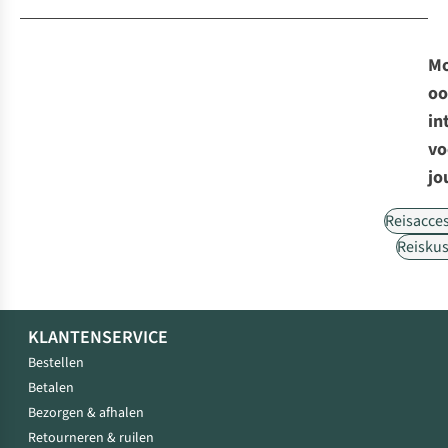
Mo
oo
in
vo
jo
Reisacce
Reisku
KLANTENSERVICE
Bestellen
Betalen
Bezorgen & afhalen
Retourneren & ruilen