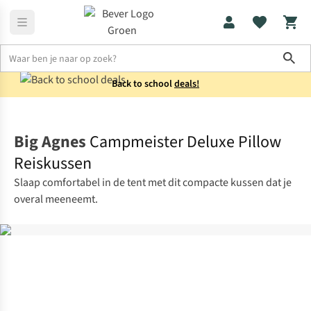
Sho
Back to school
deals!
Reisaccessoires
Reiskussens
Big Agnes
Campmeister Deluxe Pillow
Reiskussen
Slaap comfortabel in de tent met dit compacte kussen dat je
overal meeneemt.