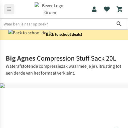
Sho
Back to school
deals!
Kamperen
Slaapaccessoires
Big Agnes
Compression Stuff Sack 20L
Waterafstotende compressiezak waarmee je je uitrusting tot
een derde van het formaat verkleint.