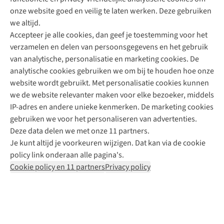
onze website goed en veilig te laten werken. Deze gebruiken
Direct advies van een Buitenexpert
we altijd.
Accepteer je alle cookies, dan geef je toestemming voor het
+31 (0)85 888 50 88
verzamelen en delen van persoonsgegevens en het gebruik
+31 6 12 28 49 80
van analytische, personalisatie en marketing cookies. De
analytische cookies gebruiken we om bij te houden hoe onze
Contactformulier
website wordt gebruikt. Met personalisatie cookies kunnen
we de website relevanter maken voor elke bezoeker, middels
IP-adres en andere unieke kenmerken. De marketing cookies
Algeme
gebruiken we voor het personaliseren van advertenties.
voorwa
Deze data delen we met onze 11 partners.
|
Je kunt altijd je voorkeuren wijzigen. Dat kan via de cookie
Priva
policy link onderaan alle pagina's.
polic
Cookie policy en 11 partners
Privacy policy
|
Cook
polic
|
© 202