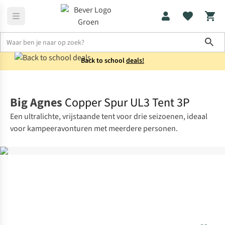
Sho
Back to school
deals!
Tenten
3-persoons
Big Agnes
Copper Spur UL3 Tent 3P
Een ultralichte, vrijstaande tent voor drie seizoenen, ideaal
voor kampeeravonturen met meerdere personen.