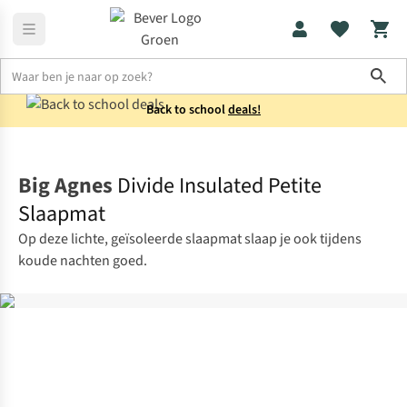
Sho
Back to school
deals!
Slaapmatten
Lichtgewicht slaapmatten
Big Agnes
Divide Insulated Petite
Slaapmat
Op deze lichte, geïsoleerde slaapmat slaap je ook tijdens
koude nachten goed.