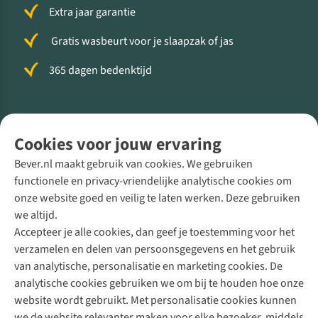
Extra jaar garantie
Gratis wasbeurt voor je slaapzak of jas
365 dagen bedenktijd
Volg ons voor meer Buiten
Cookies voor jouw ervaring
Bever.nl maakt gebruik van cookies. We gebruiken
functionele en privacy-vriendelijke analytische cookies om
onze website goed en veilig te laten werken. Deze gebruiken
Direct advies van een Buitenexpert
we altijd.
Accepteer je alle cookies, dan geef je toestemming voor het
+31 (0)85 888 50 88
verzamelen en delen van persoonsgegevens en het gebruik
+31 6 12 28 49 80
van analytische, personalisatie en marketing cookies. De
analytische cookies gebruiken we om bij te houden hoe onze
Contactformulier
website wordt gebruikt. Met personalisatie cookies kunnen
we de website relevanter maken voor elke bezoeker, middels