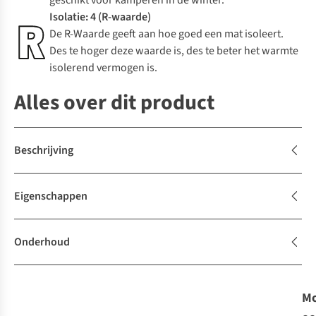
geschikt voor kamperen in de winter.
Isolatie: 4 (R-waarde)
De R-Waarde geeft aan hoe goed een mat isoleert.
Des te hoger deze waarde is, des te beter het warmte
isolerend vermogen is.
Alles over dit product
Beschrijving
Eigenschappen
Onderhoud
Mo