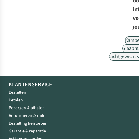
oo
in
vo
jo
Kampe
Slaapm
Lichtgewicht 
KLANTENSERVICE
Bestellen
Betalen
Bezorgen & afhalen
Retourneren & ruilen
Bestelling herroepen
Garantie & reparatie