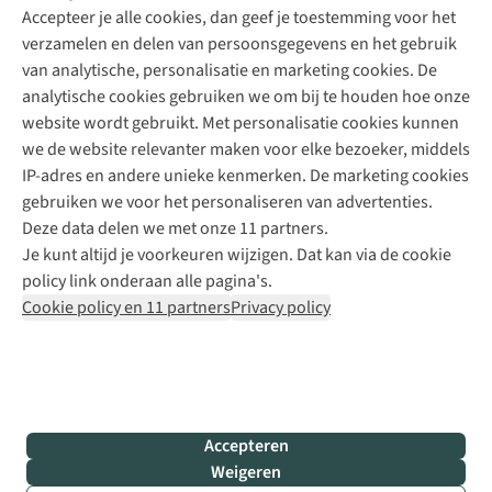
Accepteer je alle cookies, dan geef je toestemming voor het
+31 (0)85 888 50 88
verzamelen en delen van persoonsgegevens en het gebruik
+31 6 12 28 49 80
van analytische, personalisatie en marketing cookies. De
analytische cookies gebruiken we om bij te houden hoe onze
Contactformulier
website wordt gebruikt. Met personalisatie cookies kunnen
we de website relevanter maken voor elke bezoeker, middels
IP-adres en andere unieke kenmerken. De marketing cookies
Algeme
gebruiken we voor het personaliseren van advertenties.
voorwa
Deze data delen we met onze 11 partners.
|
Je kunt altijd je voorkeuren wijzigen. Dat kan via de cookie
Priva
policy link onderaan alle pagina's.
polic
Cookie policy en 11 partners
Privacy policy
|
Cook
polic
|
© 202
Accepteren
Bever
Weigeren
B.V. Al