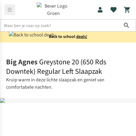
Sho
Back to school
deals!
Slaapzakken
Mummieslaapzakken
Big Agnes
Greystone 20 (650 Rds
Downtek) Regular Left Slaapzak
Kruip warm in deze lichte slaapzak en geniet van
comfortabele nachten.