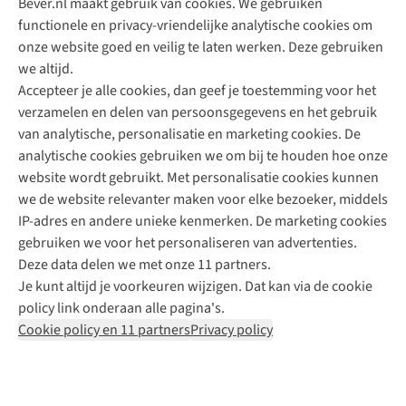
Bever.nl maakt gebruik van cookies. We gebruiken
functionele en privacy-vriendelijke analytische cookies om
onze website goed en veilig te laten werken. Deze gebruiken
Direct advies van een Buitenexpert
we altijd.
Accepteer je alle cookies, dan geef je toestemming voor het
+31 (0)85 888 50 88
verzamelen en delen van persoonsgegevens en het gebruik
+31 6 12 28 49 80
van analytische, personalisatie en marketing cookies. De
analytische cookies gebruiken we om bij te houden hoe onze
Contactformulier
website wordt gebruikt. Met personalisatie cookies kunnen
we de website relevanter maken voor elke bezoeker, middels
IP-adres en andere unieke kenmerken. De marketing cookies
Algeme
gebruiken we voor het personaliseren van advertenties.
voorwa
Deze data delen we met onze 11 partners.
|
Je kunt altijd je voorkeuren wijzigen. Dat kan via de cookie
Priva
policy link onderaan alle pagina's.
polic
Cookie policy en 11 partners
Privacy policy
|
Cook
polic
|