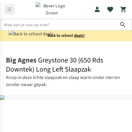
Sho
Back to school
deals!
Slaapzakken
Mummieslaapzakken
Big Agnes
Greystone 30 (650 Rds
Downtek) Long Left Slaapzak
Kruip in deze lichte slaapzak en slaap warm onder sterren
zonder zwaar gepak.