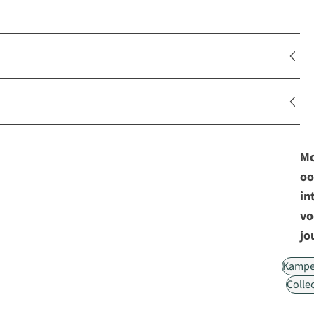
Mo
oo
in
vo
jo
Kampe
Collec