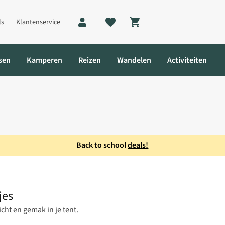
ls
Klantenservice
Shopping cart
sen
Kamperen
Reizen
Wandelen
Activiteiten
Back to school
deals!
s
jes
ht en gemak in je tent.