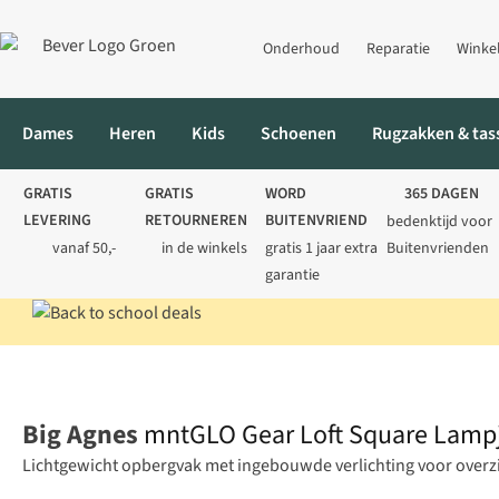
Onderhoud
Reparatie
Winke
Dames
Heren
Kids
Schoenen
Rugzakken & tas
GRATIS
GRATIS
WORD
365 DAGEN
LEVERING
RETOURNEREN
BUITENVRIEND
bedenktijd voor
vanaf 50,-
in de winkels
gratis 1 jaar extra
Buitenvrienden
garantie
Home
Kamperen
Collectie
mntGLO Gear Loft Square Lampje
Big Agnes
mntGLO Gear Loft Square Lamp
Lichtgewicht opbergvak met ingebouwde verlichting voor overzic