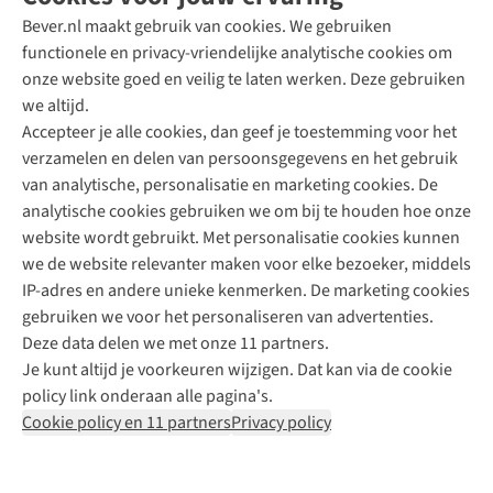
Bever.nl maakt gebruik van cookies. We gebruiken
functionele en privacy-vriendelijke analytische cookies om
onze website goed en veilig te laten werken. Deze gebruiken
Direct advies van een Buitenexpert
we altijd.
Accepteer je alle cookies, dan geef je toestemming voor het
+31 (0)85 888 50 88
verzamelen en delen van persoonsgegevens en het gebruik
+31 6 12 28 49 80
van analytische, personalisatie en marketing cookies. De
analytische cookies gebruiken we om bij te houden hoe onze
Contactformulier
website wordt gebruikt. Met personalisatie cookies kunnen
we de website relevanter maken voor elke bezoeker, middels
IP-adres en andere unieke kenmerken. De marketing cookies
Algeme
gebruiken we voor het personaliseren van advertenties.
voorwa
Deze data delen we met onze 11 partners.
|
Je kunt altijd je voorkeuren wijzigen. Dat kan via de cookie
Priva
policy link onderaan alle pagina's.
polic
Cookie policy en 11 partners
Privacy policy
|
Cook
polic