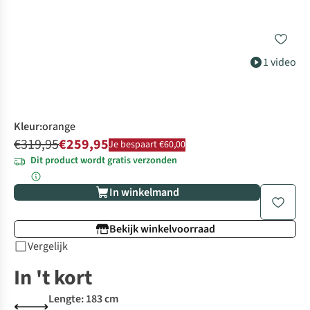
1 video
Kleur
:
orange
€319,95
€259,95
Je bespaart €60,00
Dit product wordt gratis verzonden
In winkelmand
Bekijk winkelvoorraad
Vergelijk
In 't kort
Lengte: 183 cm