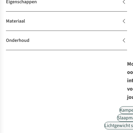
Eigenschappen
Materiaal
Onderhoud
Mo
oo
in
vo
jo
Kampe
Slaapm
Lichtgewicht 