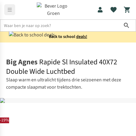
Sho
Back to school
deals!
Slaapmatten
Lichtgewicht slaapmatten
Big Agnes
Rapide Sl Insulated 40X72
Double Wide Luchtbed
Slaap warm en ultralicht tijdens drie seizoenen met deze
compacte slaapmat voor trektochten.
-19%