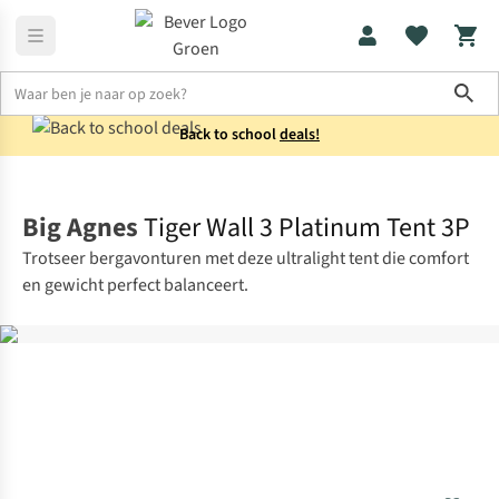
Sho
Back to school
deals!
Tenten
3-persoons
Big Agnes
Tiger Wall 3 Platinum Tent 3P
Trotseer bergavonturen met deze ultralight tent die comfort
en gewicht perfect balanceert.