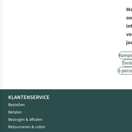
Mo
oo
in
vo
jo
Kampe
Tent
3-pers
KLANTENSERVICE
Bestellen
Betalen
Bezorgen & afhalen
Retourneren & ruilen