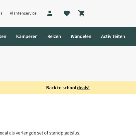
ls
Klantenservice
Shopping cart
sen
Kamperen
Reizen
Wandelen
Activiteiten
Back to school
deals!
cm
eaal als verlengde set of standplaatslus.