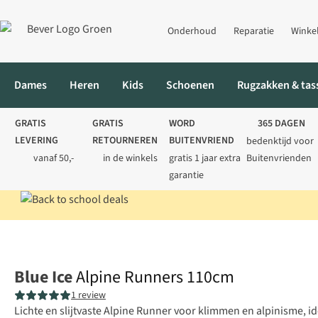
Onderhoud
Reparatie
Winke
Dames
Heren
Kids
Schoenen
Rugzakken & tas
GRATIS
GRATIS
WORD
365 DAGEN
LEVERING
RETOURNEREN
BUITENVRIEND
bedenktijd voor
vanaf 50,-
in de winkels
gratis 1 jaar extra
Buitenvrienden
garantie
Home
Klimmen
Klimuitrusting
Slinges
Alpine Runners 110
Blue Ice
Alpine Runners 110cm
1 review
Lichte en slijtvaste Alpine Runner voor klimmen en alpinisme, id