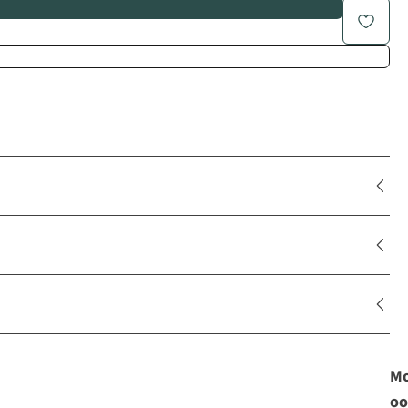
Mo
oo