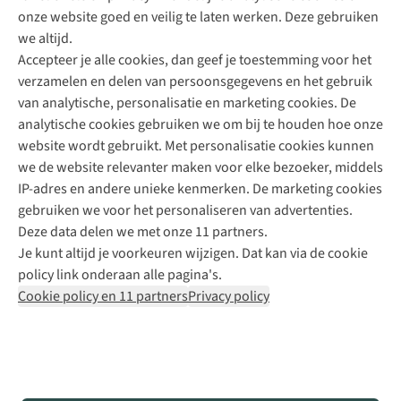
onze website goed en veilig te laten werken. Deze gebruiken
Direct advies van een Buitenexpert
we altijd.
Accepteer je alle cookies, dan geef je toestemming voor het
+31 (0)85 888 50 88
verzamelen en delen van persoonsgegevens en het gebruik
+31 6 12 28 49 80
van analytische, personalisatie en marketing cookies. De
analytische cookies gebruiken we om bij te houden hoe onze
Contactformulier
website wordt gebruikt. Met personalisatie cookies kunnen
we de website relevanter maken voor elke bezoeker, middels
IP-adres en andere unieke kenmerken. De marketing cookies
Algeme
gebruiken we voor het personaliseren van advertenties.
voorwa
Deze data delen we met onze 11 partners.
|
Je kunt altijd je voorkeuren wijzigen. Dat kan via de cookie
Priva
policy link onderaan alle pagina's.
polic
Cookie policy en 11 partners
Privacy policy
|
Cook
polic
|
© 202