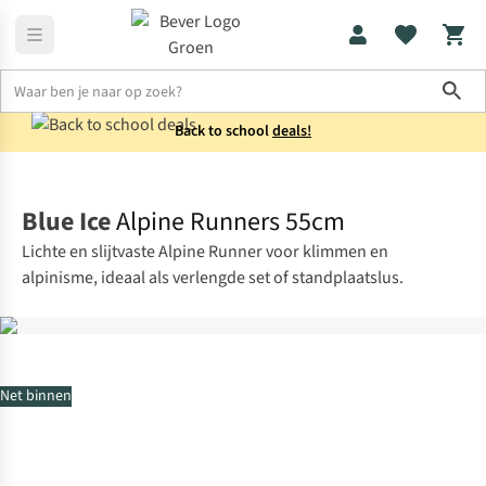
Sho
Back to school
deals!
Klimuitrusting
Slinges
Blue Ice
Alpine Runners 55cm
Lichte en slijtvaste Alpine Runner voor klimmen en
alpinisme, ideaal als verlengde set of standplaatslus.
Net binnen