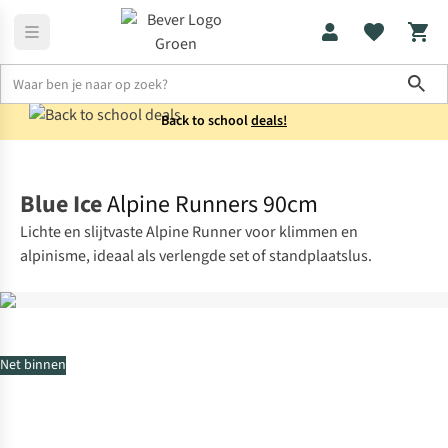
Sho
Back to school
deals!
Klimuitrusting
Slinges
Blue Ice
Alpine Runners 90cm
Lichte en slijtvaste Alpine Runner voor klimmen en
alpinisme, ideaal als verlengde set of standplaatslus.
Net binnen