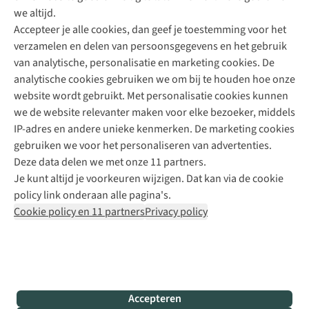
Direct advies van een Buitenexpert
we altijd.
Accepteer je alle cookies, dan geef je toestemming voor het
+31 (0)85 888 50 88
verzamelen en delen van persoonsgegevens en het gebruik
+31 6 12 28 49 80
van analytische, personalisatie en marketing cookies. De
analytische cookies gebruiken we om bij te houden hoe onze
Contactformulier
website wordt gebruikt. Met personalisatie cookies kunnen
we de website relevanter maken voor elke bezoeker, middels
IP-adres en andere unieke kenmerken. De marketing cookies
Algeme
gebruiken we voor het personaliseren van advertenties.
voorwa
Deze data delen we met onze 11 partners.
|
Je kunt altijd je voorkeuren wijzigen. Dat kan via de cookie
Priva
policy link onderaan alle pagina's.
polic
Cookie policy en 11 partners
Privacy policy
|
Cook
polic
|
© 202
Accepteren
Bever