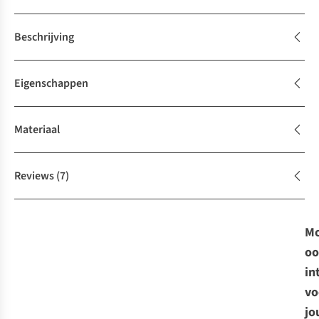
Beschrijving
Eigenschappen
Materiaal
Reviews
(7)
Mo
oo
in
vo
jo