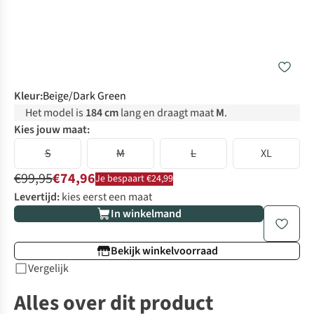
Kleur
:
Beige/Dark Green
Het model is
184 cm
lang en draagt maat
M
.
Kies jouw maat:
S
M
L
XL
€99,95
€74,96
Je bespaart €24,99
Levertijd:
kies eerst een maat
In winkelmand
Bekijk winkelvoorraad
Vergelijk
Alles over dit product