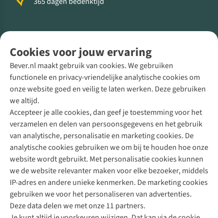
365 dagen bedenktijd
Volg ons voor meer Buiten
Cookies voor jouw ervaring
Bever.nl maakt gebruik van cookies. We gebruiken
functionele en privacy-vriendelijke analytische cookies om
onze website goed en veilig te laten werken. Deze gebruiken
Direct advies van een Buitenexpert
we altijd.
Accepteer je alle cookies, dan geef je toestemming voor het
+31 (0)85 888 50 88
verzamelen en delen van persoonsgegevens en het gebruik
+31 6 12 28 49 80
van analytische, personalisatie en marketing cookies. De
analytische cookies gebruiken we om bij te houden hoe onze
Contactformulier
website wordt gebruikt. Met personalisatie cookies kunnen
we de website relevanter maken voor elke bezoeker, middels
IP-adres en andere unieke kenmerken. De marketing cookies
Algeme
gebruiken we voor het personaliseren van advertenties.
voorwa
Deze data delen we met onze 11 partners.
|
Je kunt altijd je voorkeuren wijzigen. Dat kan via de cookie