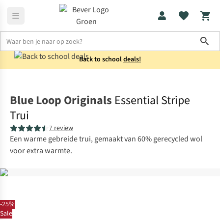
Sho
Back to school
deals!
Truien
Gebreide truien
Blue Loop Originals
Essential Stripe
Trui
7 review
Een warme gebreide trui, gemaakt van 60% gerecycled wol
voor extra warmte.
-25%
Sale