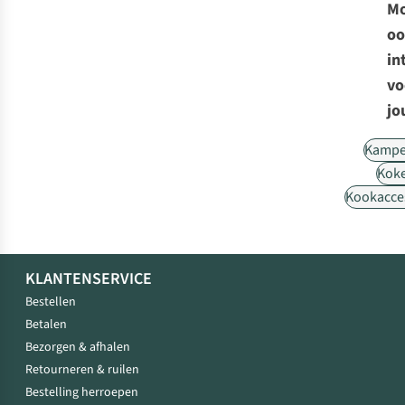
Mo
oo
in
vo
jo
Kampe
Kok
Kookacce
KLANTENSERVICE
Bestellen
Betalen
Bezorgen & afhalen
Retourneren & ruilen
Bestelling herroepen