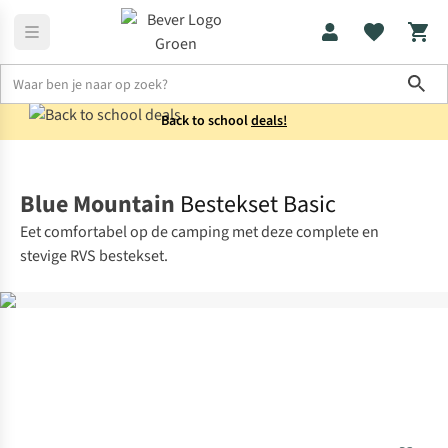
Sho
Back to school
deals!
Koken
Kookaccessoires
Blue Mountain
Bestekset Basic
Eet comfortabel op de camping met deze complete en
stevige RVS bestekset.