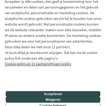
Accepteer je alle cookies, dan geef je toestemming voor het
+31 (0)85 888 50 88
verzamelen en delen van persoonsgegevens en het gebruik
+31 6 12 28 49 80
van analytische, personalisatie en marketing cookies. De
analytische cookies gebruiken we om bij te houden hoe onze
Contactformulier
website wordt gebruikt. Met personalisatie cookies kunnen
we de website relevanter maken voor elke bezoeker, middels
IP-adres en andere unieke kenmerken. De marketing cookies
Algeme
gebruiken we voor het personaliseren van advertenties.
voorwa
Deze data delen we met onze 11 partners.
|
Je kunt altijd je voorkeuren wijzigen. Dat kan via de cookie
Priva
policy link onderaan alle pagina's.
polic
Cookie policy en 11 partners
Privacy policy
|
Cook
polic
|
© 202
Accepteren
Bever
Weigeren
B.V. Al
Cookies beheren