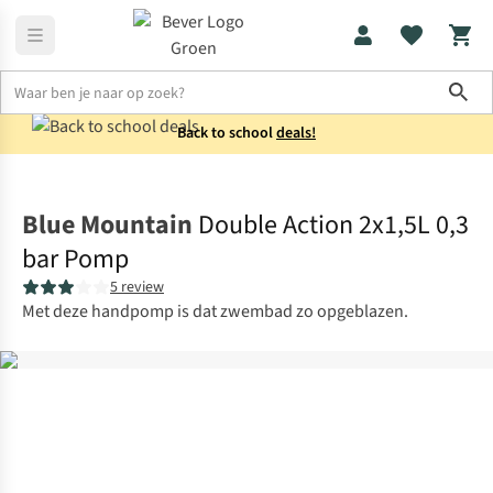
Sho
Back to school
deals!
Luchtbedden
Luchtpompen
Blue Mountain
Double Action 2x1,5L 0,3
bar Pomp
5 review
Met deze handpomp is dat zwembad zo opgeblazen.