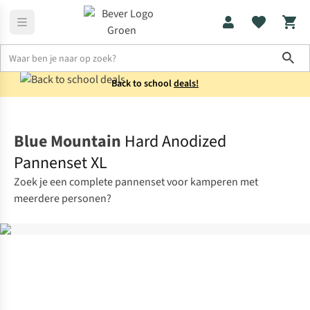
Sho
Back to school
deals!
Koken
Potten & pannen
Blue Mountain
Hard Anodized
Pannenset XL
Zoek je een complete pannenset voor kamperen met
meerdere personen?