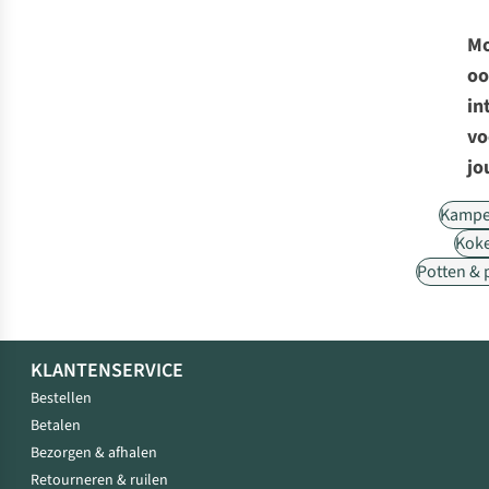
Mo
oo
in
vo
jo
Kampe
Kok
Potten &
KLANTENSERVICE
Bestellen
Betalen
Bezorgen & afhalen
Retourneren & ruilen