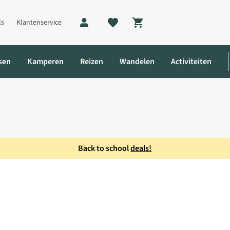
ls
Klantenservice
Shopping cart
sen
Kamperen
Reizen
Wandelen
Activiteiten
Back to school
deals!
uiprek