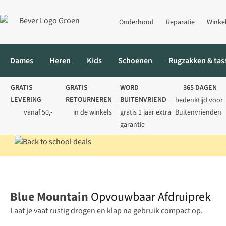
Onderhoud
Reparatie
Winke
Dames
Heren
Kids
Schoenen
Rugzakken & tas
GRATIS
GRATIS
WORD
365 DAGEN
LEVERING
RETOURNEREN
BUITENVRIEND
bedenktijd voor
vanaf 50,-
in de winkels
gratis 1 jaar extra
Buitenvrienden
garantie
Home
Kamperen
Koken
Kookaccessoires
Opvouwbaar Afdr
Blue Mountain
Opvouwbaar Afdruiprek
Laat je vaat rustig drogen en klap na gebruik compact op.