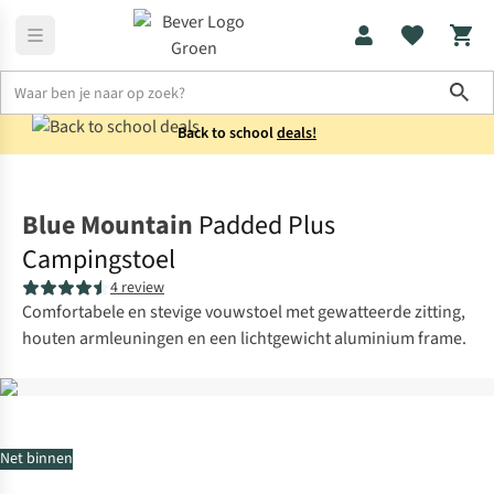
Sho
Back to school
deals!
Kampeermeubels
Stoelen
Blue Mountain
Padded Plus
Campingstoel
4 review
Comfortabele en stevige vouwstoel met gewatteerde zitting,
houten armleuningen en een lichtgewicht aluminium frame.
Net binnen