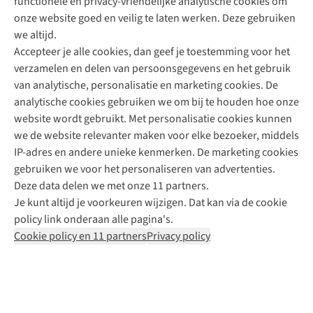
functionele en privacy-vriendelijke analytische cookies om
onze website goed en veilig te laten werken. Deze gebruiken
Direct advies van een Buitenexpert
we altijd.
Accepteer je alle cookies, dan geef je toestemming voor het
+31 (0)85 888 50 88
verzamelen en delen van persoonsgegevens en het gebruik
+31 6 12 28 49 80
van analytische, personalisatie en marketing cookies. De
analytische cookies gebruiken we om bij te houden hoe onze
Contactformulier
website wordt gebruikt. Met personalisatie cookies kunnen
we de website relevanter maken voor elke bezoeker, middels
IP-adres en andere unieke kenmerken. De marketing cookies
Algeme
gebruiken we voor het personaliseren van advertenties.
voorwa
Deze data delen we met onze 11 partners.
|
Je kunt altijd je voorkeuren wijzigen. Dat kan via de cookie
Priva
policy link onderaan alle pagina's.
polic
Cookie policy en 11 partners
Privacy policy
|
Cook
polic
|
© 202