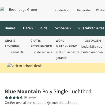
Onderhoud
Reparatie
Winke
Dames
Heren
Kids
Schoenen
Rugzakken & tas
GRATIS
GRATIS
WORD
365 DAGEN
LEVERING
RETOURNEREN
BUITENVRIEND
bedenktijd voor
vanaf 50,-
in de winkels
gratis 1 jaar extra
Buitenvrienden
garantie
Home
Kamperen
Slaapmatten
Poly Single Luchtbed
Blue Mountain
Poly Single Luchtbed
16 review
Creëer overal een slaapplekje met dit luchtbed.