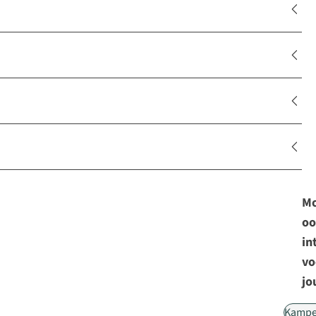
Mo
oo
in
vo
jo
Kampe