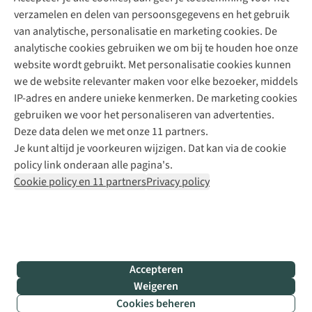
verzamelen en delen van persoonsgegevens en het gebruik
+31 6 12 28 49 80
van analytische, personalisatie en marketing cookies. De
analytische cookies gebruiken we om bij te houden hoe onze
Contactformulier
website wordt gebruikt. Met personalisatie cookies kunnen
we de website relevanter maken voor elke bezoeker, middels
IP-adres en andere unieke kenmerken. De marketing cookies
Algeme
gebruiken we voor het personaliseren van advertenties.
voorwa
Deze data delen we met onze 11 partners.
|
Je kunt altijd je voorkeuren wijzigen. Dat kan via de cookie
Priva
policy link onderaan alle pagina's.
polic
Cookie policy en 11 partners
Privacy policy
|
Cook
polic
|
© 202
Accepteren
Bever
Weigeren
B.V. Al
Cookies beheren
rights