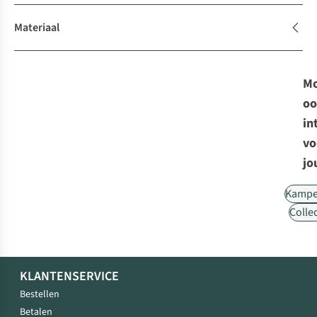
Materiaal
Mo
oo
in
vo
jo
Kampe
Collec
KLANTENSERVICE
Bestellen
Betalen