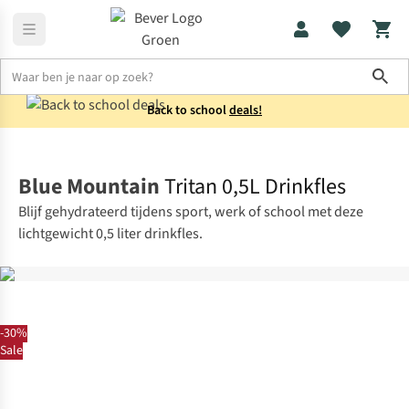
Sho
Back to school
deals!
Drinkflessen
Waterflessen
Blue Mountain
Tritan 0,5L Drinkfles
Blijf gehydrateerd tijdens sport, werk of school met deze
lichtgewicht 0,5 liter drinkfles.
-30%
Sale