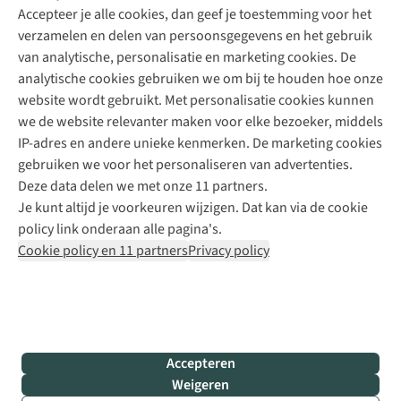
Accepteer je alle cookies, dan geef je toestemming voor het
+31 (0)85 888 50 88
verzamelen en delen van persoonsgegevens en het gebruik
+31 6 12 28 49 80
van analytische, personalisatie en marketing cookies. De
analytische cookies gebruiken we om bij te houden hoe onze
Contactformulier
website wordt gebruikt. Met personalisatie cookies kunnen
we de website relevanter maken voor elke bezoeker, middels
IP-adres en andere unieke kenmerken. De marketing cookies
Algeme
gebruiken we voor het personaliseren van advertenties.
voorwa
Deze data delen we met onze 11 partners.
|
Je kunt altijd je voorkeuren wijzigen. Dat kan via de cookie
Priva
policy link onderaan alle pagina's.
polic
Cookie policy en 11 partners
Privacy policy
|
Cook
polic
|
© 202
Accepteren
Bever
Weigeren
B.V. Al