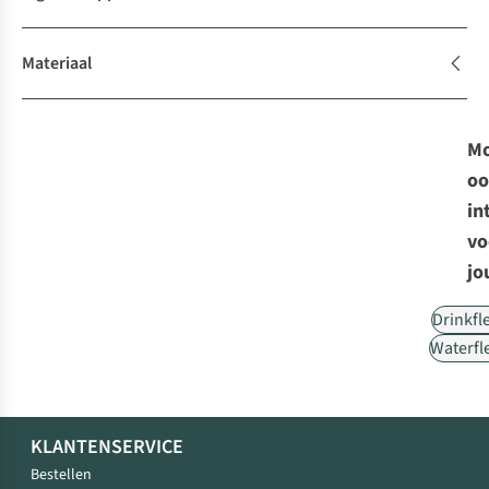
Materiaal
Mo
oo
in
vo
jo
Drinkfl
Waterfl
KLANTENSERVICE
Bestellen