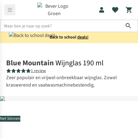
Sho
Back to school
deals!
Koken
Bekers & glazen
Blue Mountain
Wijnglas 190 ml
1 review
Zeer populair en vrijwel onbreekbaar wijnglas. Zowel
kraswerend en vaatwasmachinebestendig.
Net binnen