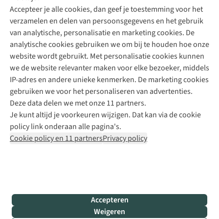
Accepteer je alle cookies, dan geef je toestemming voor het
+31 (0)85 888 50 88
verzamelen en delen van persoonsgegevens en het gebruik
+31 6 12 28 49 80
van analytische, personalisatie en marketing cookies. De
analytische cookies gebruiken we om bij te houden hoe onze
Contactformulier
website wordt gebruikt. Met personalisatie cookies kunnen
we de website relevanter maken voor elke bezoeker, middels
IP-adres en andere unieke kenmerken. De marketing cookies
Algeme
gebruiken we voor het personaliseren van advertenties.
voorwa
Deze data delen we met onze 11 partners.
|
Je kunt altijd je voorkeuren wijzigen. Dat kan via de cookie
Priva
policy link onderaan alle pagina's.
polic
Cookie policy en 11 partners
Privacy policy
|
Cook
polic
|
© 202
Accepteren
Bever
Weigeren
B.V. Al