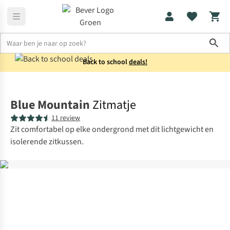
Sho
Back to school
deals!
Kampeermeubels
Stoelen
Blue Mountain
Zitmatje
11 review
Zit comfortabel op elke ondergrond met dit lichtgewicht en
isolerende zitkussen.