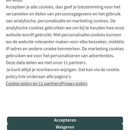
we altijd.
Accepteer je alle cookies, dan geef je toestemming voor het
+31 (0)85 888 50 88
verzamelen en delen van persoonsgegevens en het gebruik
+31 6 12 28 49 80
van analytische, personalisatie en marketing cookies. De
analytische cookies gebruiken we om bij te houden hoe onze
Contactformulier
website wordt gebruikt. Met personalisatie cookies kunnen
we de website relevanter maken voor elke bezoeker, middels
IP-adres en andere unieke kenmerken. De marketing cookies
Algeme
gebruiken we voor het personaliseren van advertenties.
voorwa
Deze data delen we met onze 11 partners.
|
Je kunt altijd je voorkeuren wijzigen. Dat kan via de cookie
Priva
policy link onderaan alle pagina's.
polic
Cookie policy en 11 partners
Privacy policy
|
Cook
polic
|
© 202
Accepteren
Bever
Weigeren
B.V. Al