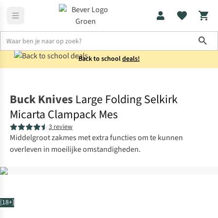
Sho
Back to school
deals!
Messen & multitools
Zakmessen
Buck Knives
Large Folding Selkirk
Micarta Clampack Mes
3 review
Middelgroot zakmes met extra functies om te kunnen
overleven in moeilijke omstandigheden.
[18+]