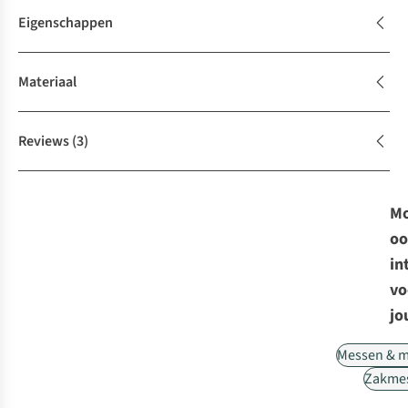
Eigenschappen
Materiaal
Reviews
(3)
Mo
oo
in
vo
jo
Messen & m
Zakme