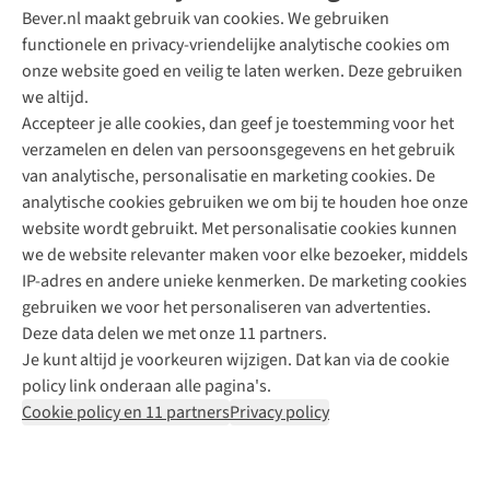
Bever.nl maakt gebruik van cookies. We gebruiken
functionele en privacy-vriendelijke analytische cookies om
onze website goed en veilig te laten werken. Deze gebruiken
Direct advies van een Buitenexpert
we altijd.
Accepteer je alle cookies, dan geef je toestemming voor het
+31 (0)85 888 50 88
verzamelen en delen van persoonsgegevens en het gebruik
+31 6 12 28 49 80
van analytische, personalisatie en marketing cookies. De
analytische cookies gebruiken we om bij te houden hoe onze
Contactformulier
website wordt gebruikt. Met personalisatie cookies kunnen
we de website relevanter maken voor elke bezoeker, middels
IP-adres en andere unieke kenmerken. De marketing cookies
Algeme
gebruiken we voor het personaliseren van advertenties.
voorwa
Deze data delen we met onze 11 partners.
|
Je kunt altijd je voorkeuren wijzigen. Dat kan via de cookie
Priva
policy link onderaan alle pagina's.
polic
Cookie policy en 11 partners
Privacy policy
|
Cook
polic