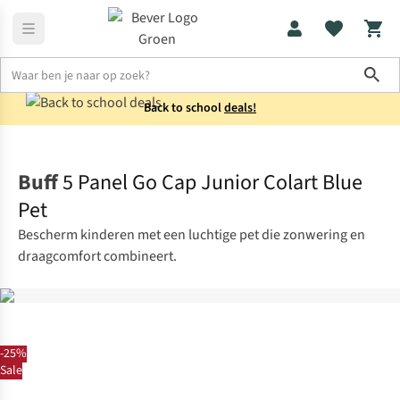
Sho
Back to school
deals!
Kids
Petten
Buff
5 Panel Go Cap Junior Colart Blue
Pet
Bescherm kinderen met een luchtige pet die zonwering en
draagcomfort combineert.
-25%
Sale