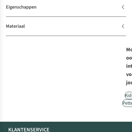
Eigenschappen
Materiaal
Mo
oo
in
vo
jo
Kid
Pett
KLANTENSERVICE