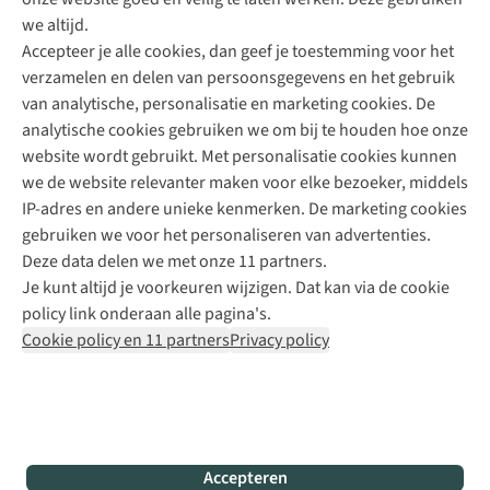
Direct advies van een Buitenexpert
we altijd.
Accepteer je alle cookies, dan geef je toestemming voor het
+31 (0)85 888 50 88
verzamelen en delen van persoonsgegevens en het gebruik
+31 6 12 28 49 80
van analytische, personalisatie en marketing cookies. De
analytische cookies gebruiken we om bij te houden hoe onze
Contactformulier
website wordt gebruikt. Met personalisatie cookies kunnen
we de website relevanter maken voor elke bezoeker, middels
IP-adres en andere unieke kenmerken. De marketing cookies
Algeme
gebruiken we voor het personaliseren van advertenties.
voorwa
Deze data delen we met onze 11 partners.
|
Je kunt altijd je voorkeuren wijzigen. Dat kan via de cookie
Priva
policy link onderaan alle pagina's.
polic
Cookie policy en 11 partners
Privacy policy
|
Cook
polic
|
© 202
Accepteren
Bever