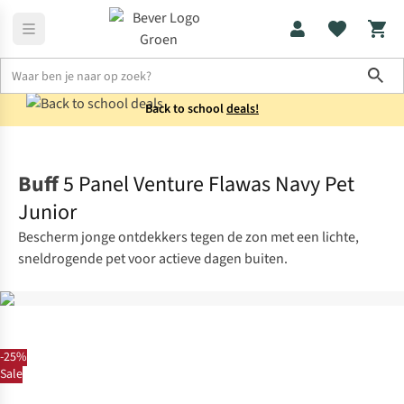
Sho
Back to school
deals!
Kids
Petten
Buff
5 Panel Venture Flawas Navy Pet
Junior
Bescherm jonge ontdekkers tegen de zon met een lichte,
sneldrogende pet voor actieve dagen buiten.
-25%
Sale