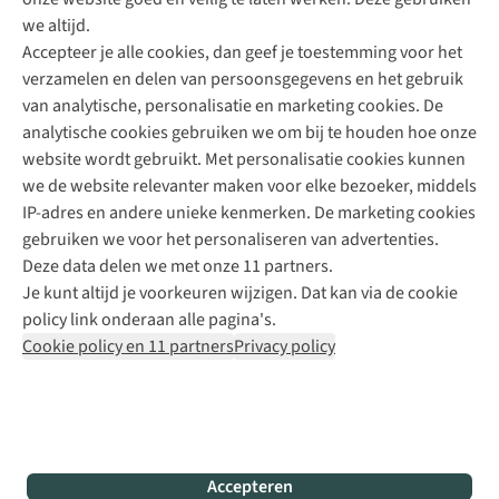
Direct advies van een Buitenexpert
we altijd.
Accepteer je alle cookies, dan geef je toestemming voor het
+31 (0)85 888 50 88
verzamelen en delen van persoonsgegevens en het gebruik
+31 6 12 28 49 80
van analytische, personalisatie en marketing cookies. De
analytische cookies gebruiken we om bij te houden hoe onze
Contactformulier
website wordt gebruikt. Met personalisatie cookies kunnen
we de website relevanter maken voor elke bezoeker, middels
IP-adres en andere unieke kenmerken. De marketing cookies
Algeme
gebruiken we voor het personaliseren van advertenties.
voorwa
Deze data delen we met onze 11 partners.
|
Je kunt altijd je voorkeuren wijzigen. Dat kan via de cookie
Priva
policy link onderaan alle pagina's.
polic
Cookie policy en 11 partners
Privacy policy
|
Cook
polic
|
© 202
Accepteren
Bever