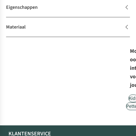
Eigenschappen
Materiaal
Mo
oo
in
vo
jo
Kid
Pett
KLANTENSERVICE