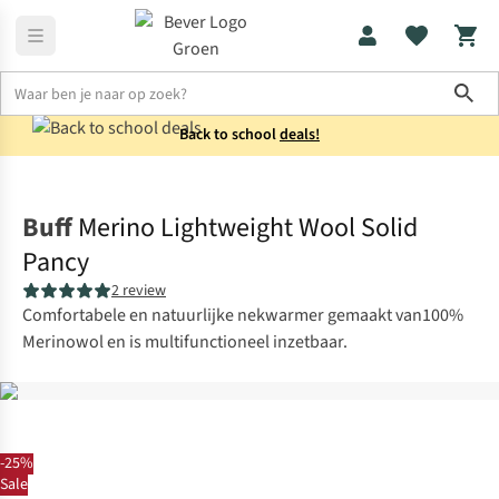
Sho
Back to school
deals!
Accessoires
Buffs & multicols
Buff
Merino Lightweight Wool Solid
Pancy
2 review
Comfortabele en natuurlijke nekwarmer gemaakt van100%
Merinowol en is multifunctioneel inzetbaar.
-25%
Sale