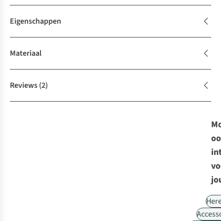
Eigenschappen
Materiaal
Reviews
(2)
Mo
oo
in
vo
jo
Her
Access