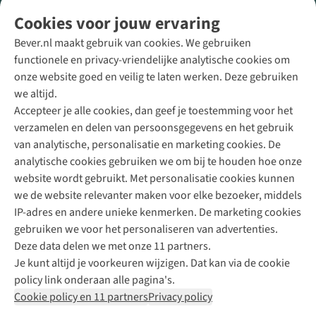
Volg ons voor meer Buiten
Cookies voor jouw ervaring
Bever.nl maakt gebruik van cookies. We gebruiken
functionele en privacy-vriendelijke analytische cookies om
onze website goed en veilig te laten werken. Deze gebruiken
Direct advies van een Buitenexpert
we altijd.
Accepteer je alle cookies, dan geef je toestemming voor het
+31 (0)85 888 50 88
verzamelen en delen van persoonsgegevens en het gebruik
+31 6 12 28 49 80
van analytische, personalisatie en marketing cookies. De
analytische cookies gebruiken we om bij te houden hoe onze
Contactformulier
website wordt gebruikt. Met personalisatie cookies kunnen
we de website relevanter maken voor elke bezoeker, middels
IP-adres en andere unieke kenmerken. De marketing cookies
Algeme
gebruiken we voor het personaliseren van advertenties.
voorwa
Deze data delen we met onze 11 partners.
|
Je kunt altijd je voorkeuren wijzigen. Dat kan via de cookie
Priva
policy link onderaan alle pagina's.
polic
Cookie policy en 11 partners
Privacy policy
|