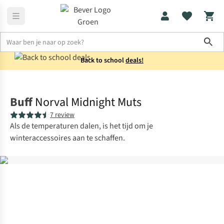
Sho
Back to school
deals!
Accessoires
Mutsen
Buff
Norval Midnight Muts
7 review
Als de temperaturen dalen, is het tijd om je
winteraccessoires aan te schaffen.