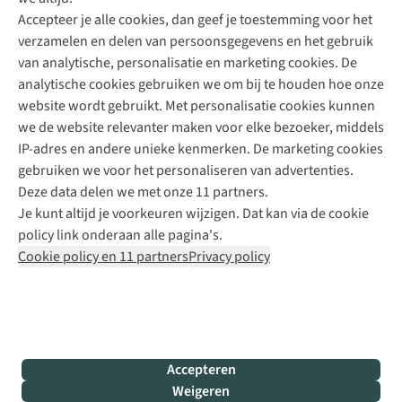
Accepteer je alle cookies, dan geef je toestemming voor het
+31 (0)85 888 50 88
verzamelen en delen van persoonsgegevens en het gebruik
+31 6 12 28 49 80
van analytische, personalisatie en marketing cookies. De
analytische cookies gebruiken we om bij te houden hoe onze
Contactformulier
website wordt gebruikt. Met personalisatie cookies kunnen
we de website relevanter maken voor elke bezoeker, middels
IP-adres en andere unieke kenmerken. De marketing cookies
Algeme
gebruiken we voor het personaliseren van advertenties.
voorwa
Deze data delen we met onze 11 partners.
|
Je kunt altijd je voorkeuren wijzigen. Dat kan via de cookie
Priva
policy link onderaan alle pagina's.
polic
Cookie policy en 11 partners
Privacy policy
|
Cook
polic
|
© 202
Accepteren
Bever
Weigeren
B.V. Al