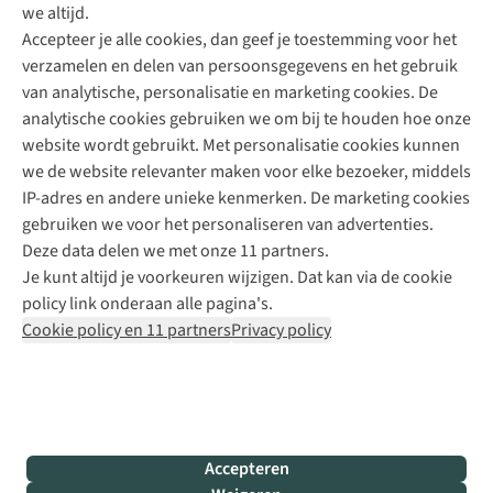
we altijd.
Accepteer je alle cookies, dan geef je toestemming voor het
+31 (0)85 888 50 88
verzamelen en delen van persoonsgegevens en het gebruik
+31 6 12 28 49 80
van analytische, personalisatie en marketing cookies. De
analytische cookies gebruiken we om bij te houden hoe onze
Contactformulier
website wordt gebruikt. Met personalisatie cookies kunnen
we de website relevanter maken voor elke bezoeker, middels
IP-adres en andere unieke kenmerken. De marketing cookies
Algeme
gebruiken we voor het personaliseren van advertenties.
voorwa
Deze data delen we met onze 11 partners.
|
Je kunt altijd je voorkeuren wijzigen. Dat kan via de cookie
Priva
policy link onderaan alle pagina's.
polic
Cookie policy en 11 partners
Privacy policy
|
Cook
polic
|
© 202
Accepteren
Bever