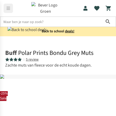
Sho
Back to school
deals!
Accessoires
Mutsen
Buff
Polar Prints Bondu Grey Muts
5 review
Zachte muts van fleece voor de echt koude dagen.
-25%
Sale