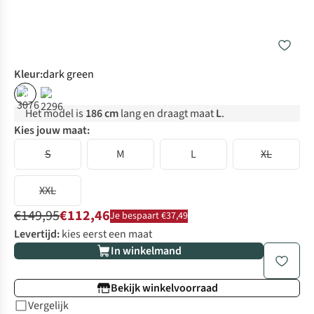
Kleur
:
dark green
%
%
Het model is
186 cm
lang en draagt maat
L
.
Kies jouw maat:
S
M
L
XL
XXL
€149,95
€112,46
Je bespaart €37,49
Levertijd:
kies eerst een maat
In winkelmand
Bekijk winkelvoorraad
Vergelijk