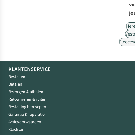
vo
jo
Her
Vest
Fleecev
KLANTENSERVICE
Bestellen
Betalen
Bezorgen & afhalen
Retourneren & ruilen
Bestelling herroepen
Garantie & reparatie
Actievoorwaarden
Klachten