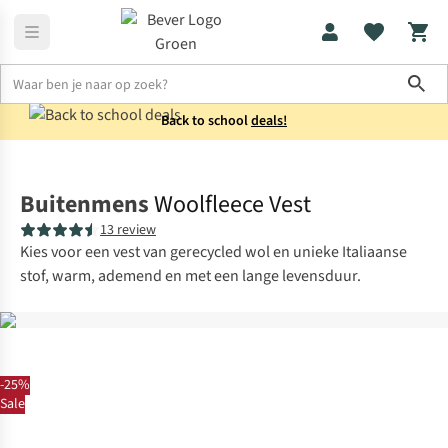
Sho
Back to school
deals!
Vesten
Fleecevesten
Buitenmens
Woolfleece Vest
13 review
Kies voor een vest van gerecycled wol en unieke Italiaanse
stof, warm, ademend en met een lange levensduur.
-25%
Sale