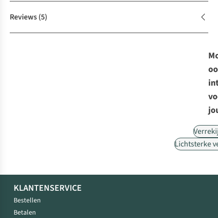
Reviews
(5)
Mo
oo
in
vo
jo
Verreki
Lichtsterke v
KLANTENSERVICE
Bestellen
Betalen