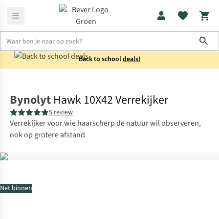
Sho
Back to school
deals!
Verrekijkers
Lichtsterke verrekijkers
Bynolyt
Hawk 10X42 Verrekijker
5 review
Verrekijker voor wie haarscherp de natuur wil observeren,
ook op grotere afstand
Net binnen