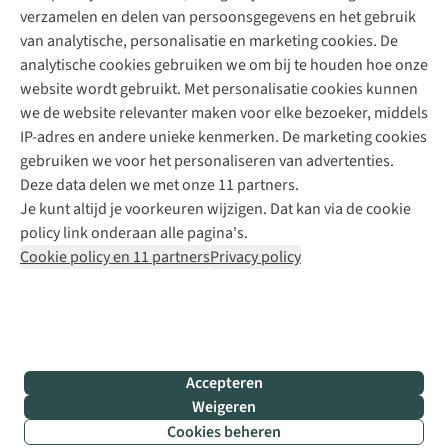
verzamelen en delen van persoonsgegevens en het gebruik
+31 6 12 28 49 80
van analytische, personalisatie en marketing cookies. De
analytische cookies gebruiken we om bij te houden hoe onze
Contactformulier
website wordt gebruikt. Met personalisatie cookies kunnen
we de website relevanter maken voor elke bezoeker, middels
IP-adres en andere unieke kenmerken. De marketing cookies
Algeme
gebruiken we voor het personaliseren van advertenties.
voorwa
Deze data delen we met onze 11 partners.
|
Je kunt altijd je voorkeuren wijzigen. Dat kan via de cookie
Priva
policy link onderaan alle pagina's.
polic
Cookie policy en 11 partners
Privacy policy
|
Cook
polic
|
© 202
Accepteren
Bever
Weigeren
B.V. Al
Cookies beheren
rights