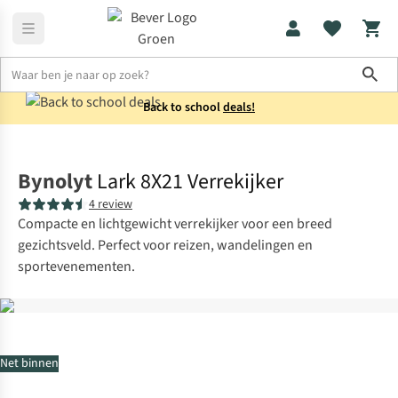
Sho
Back to school
deals!
Verrekijkers
Zeer compacte verrekijkers
Bynolyt
Lark 8X21 Verrekijker
4 review
Compacte en lichtgewicht verrekijker voor een breed
gezichtsveld. Perfect voor reizen, wandelingen en
sportevenementen.
Net binnen