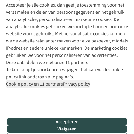
Accepteer je alle cookies, dan geef je toestemming voor het
+31 (0)85 888 50 88
verzamelen en delen van persoonsgegevens en het gebruik
+31 6 12 28 49 80
van analytische, personalisatie en marketing cookies. De
analytische cookies gebruiken we om bij te houden hoe onze
Contactformulier
website wordt gebruikt. Met personalisatie cookies kunnen
we de website relevanter maken voor elke bezoeker, middels
IP-adres en andere unieke kenmerken. De marketing cookies
Algeme
gebruiken we voor het personaliseren van advertenties.
voorwa
Deze data delen we met onze 11 partners.
|
Je kunt altijd je voorkeuren wijzigen. Dat kan via de cookie
Priva
policy link onderaan alle pagina's.
polic
Cookie policy en 11 partners
Privacy policy
|
Cook
polic
|
© 202
Accepteren
Bever
Weigeren
B.V. Al