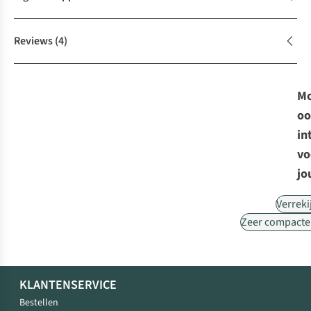
Reviews
(4)
Mo
oo
in
vo
jo
Verreki
Zeer compacte 
KLANTENSERVICE
Bestellen