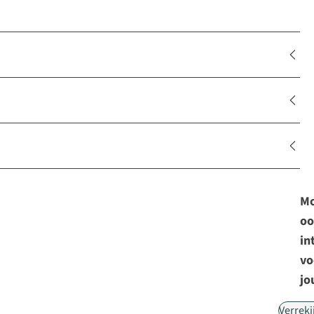
Mo
oo
in
vo
jo
Verreki