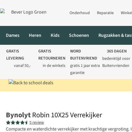
Onderhoud
Reparatie
Winke
Dames
Heren
Kids
Schoenen
Rugzakken & tas
GRATIS
GRATIS
WORD
365 DAGEN
LEVERING
RETOURNEREN
BUITENVRIEND
bedenktijd voor
vanaf 50,-
in de winkels
gratis 1 jaar extra
Buitenvrienden
garantie
Home
Verrekijkers
Zeer compacte verrekijkers
Robin 10X25 V
Bynolyt
Robin 10X25 Verrekijker
5 review
Compacte en waterdichte verrekijker met krachtige vergroting. I