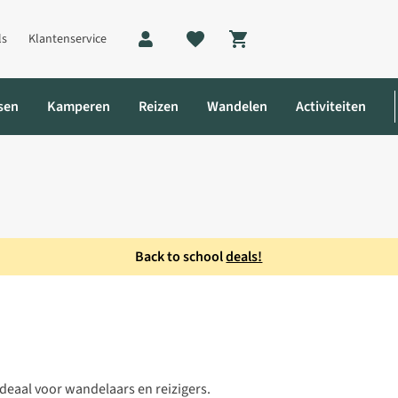
ls
Klantenservice
Shopping cart
sen
Kamperen
Reizen
Wandelen
Activiteiten
Back to school
deals!
errekijker
deaal voor wandelaars en reizigers.