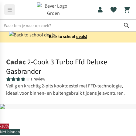
Sho
Back to school
deals!
Koken
Kooktoestellen
Cadac
2-Cook 3 Turbo Ffd Deluxe
Gasbrander
1 review
Veilig en krachtig 2-pits kooktoestel met FFD-technologie,
ideaal voor binnen- en buitengebruik tijdens je avonturen.
-10%
Net binnen