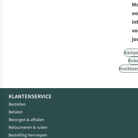
Mo
oo
in
vo
jo
Kampe
Kok
Kooktoes
KLANTENSERVICE
Bestellen
Betalen
Bezorgen & afhalen
Retourneren & ruilen
Bestelling herroepen