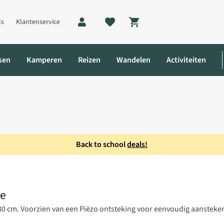
ls
Klantenservice
Shopping cart
sen
Kamperen
Reizen
Wandelen
Activiteiten
Back to school
deals!
idge Barbecue
ue
 cm. Voorzien van een Piëzo ontsteking voor eenvoudig aansteken 