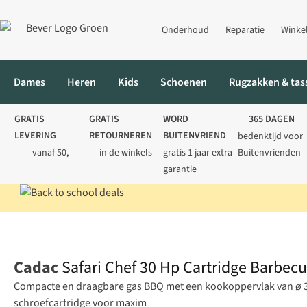
Onderhoud
Reparatie
Winke
Dames
Heren
Kids
Schoenen
Rugzakken & tas
GRATIS
GRATIS
WORD
365 DAGEN
LEVERING
RETOURNEREN
BUITENVRIEND
bedenktijd voor
vanaf 50,-
in de winkels
gratis 1 jaar extra
Buitenvrienden
garantie
Home
Kamperen
Koken
BBQ & grill
Safari Chef 30 Hp Cartr
Cadac
Safari Chef 30 Hp Cartridge Barbec
Compacte en draagbare gas BBQ met een kookoppervlak van ø 30
schroefcartridge voor maxim