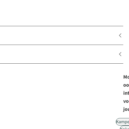
Mo
oo
in
vo
jo
Kampe