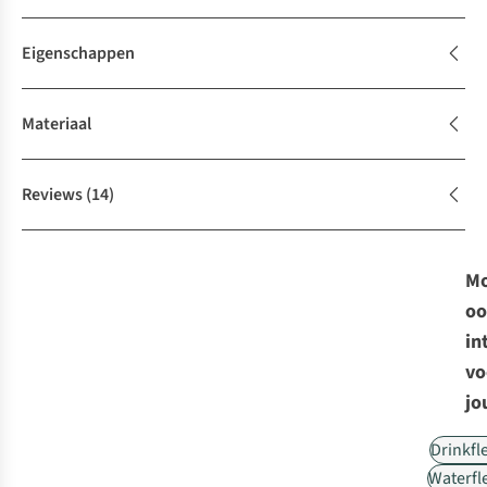
Eigenschappen
Materiaal
Reviews
(14)
Mo
oo
in
vo
jo
Drinkfl
Waterfl