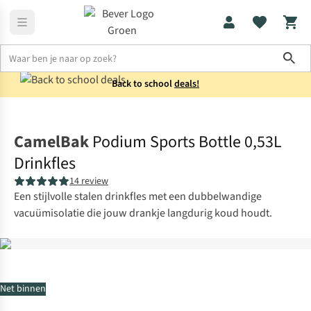
Sho
Back to school
deals!
Drinkflessen
Waterflessen
CamelBak
Podium Sports Bottle 0,53L
Drinkfles
14 review
Een stijlvolle stalen drinkfles met een dubbelwandige
vacuümisolatie die jouw drankje langdurig koud houdt.
Net binnen