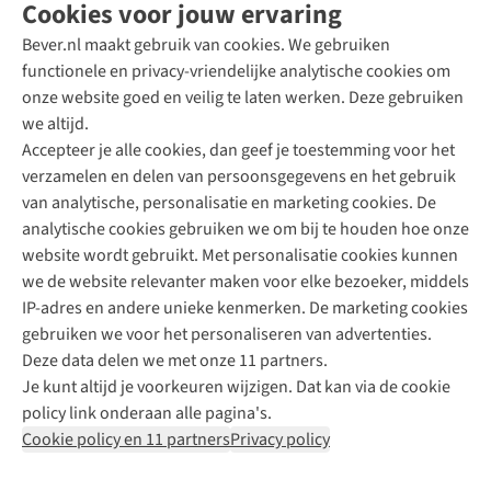
Cookies voor jouw ervaring
Bever.nl maakt gebruik van cookies. We gebruiken
functionele en privacy-vriendelijke analytische cookies om
onze website goed en veilig te laten werken. Deze gebruiken
Direct advies van een Buitenexpert
we altijd.
Accepteer je alle cookies, dan geef je toestemming voor het
+31 (0)85 888 50 88
verzamelen en delen van persoonsgegevens en het gebruik
+31 6 12 28 49 80
van analytische, personalisatie en marketing cookies. De
analytische cookies gebruiken we om bij te houden hoe onze
Contactformulier
website wordt gebruikt. Met personalisatie cookies kunnen
we de website relevanter maken voor elke bezoeker, middels
IP-adres en andere unieke kenmerken. De marketing cookies
Algeme
gebruiken we voor het personaliseren van advertenties.
voorwa
Deze data delen we met onze 11 partners.
|
Je kunt altijd je voorkeuren wijzigen. Dat kan via de cookie
Priva
policy link onderaan alle pagina's.
polic
Cookie policy en 11 partners
Privacy policy
|
Cook